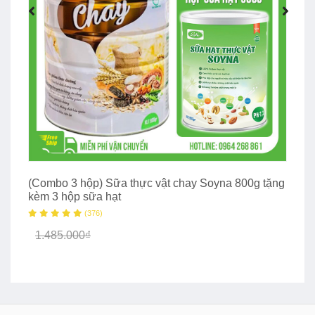
(Combo 3 hộp) Sữa thực vật chay Soyna 800g tặng
(C
kèm 3 hộp sữa hạt
kè
(376)
1.485.000₫
9